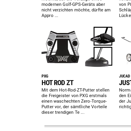
modernen Golf-GPS-Geräts aber
von P
nicht verzichten möchte, dürfte am
Schlä
Appro ...
Lücke
PXG
JUCAD
HOT ROD ZT
JUS
Mit dem Hot-Rod-ZT-Putter stellen
Norma
die Freigeister von PXG erstmals
den Ei
einen waschechten Zero-Torque-
der J
Putter vor, der sämtliche Vorteile
richti
dieser trendigen Te ...