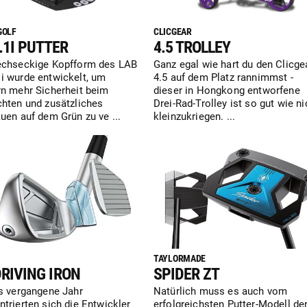
 GOLF
CLICGEAR
.1I PUTTER
4.5 TROLLEY
echseckige Kopfform des LAB
Ganz egal wie hart du den Clicge
i wurde entwickelt, um
4.5 auf dem Platz rannimmst -
rn mehr Sicherheit beim
dieser in Hongkong entworfene
chten und zusätzliches
Drei-Rad-Trolley ist so gut wie ni
uen auf dem Grün zu ve ...
kleinzukriegen. ...
TAYLORMADE
DRIVING IRON
SPIDER ZT
ns vergangene Jahr
Natürlich muss es auch vom
trierten sich die Entwickler
erfolgreichsten Putter-Modell de