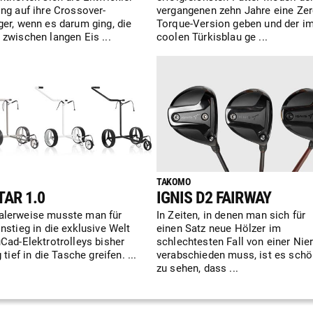
ing auf ihre Crossover-
vergangenen zehn Jahre eine Zer
ger, wenn es darum ging, die
Torque-Version geben und der i
 zwischen langen Eis ...
coolen Türkisblau ge ...
TAKOMO
TAR 1.0
IGNIS D2 FAIRWAY
lerweise musste man für
In Zeiten, in denen man sich für
nstieg in die exklusive Welt
einen Satz neue Hölzer im
uCad-Elektrotrolleys bisher
schlechtesten Fall von einer Nie
g tief in die Tasche greifen. ...
verabschieden muss, ist es sch
zu sehen, dass ...