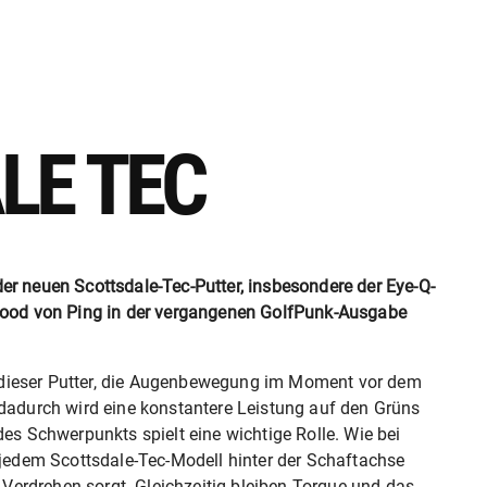
LE TEC
er neuen Scottsdale-Tec-Putter, insbesondere der Eye-Q-
 Wood von Ping in der vergangenen GolfPunk-Ausgabe
dieser Putter, die Augenbewegung im Moment vor dem
 dadurch wird eine konstantere Leistung auf den Grüns
des Schwerpunkts spielt eine wichtige Rolle. Wie bei
i jedem Scottsdale-Tec-Modell hinter der Schaftachse
r Verdrehen sorgt. Gleichzeitig bleiben Torque und das