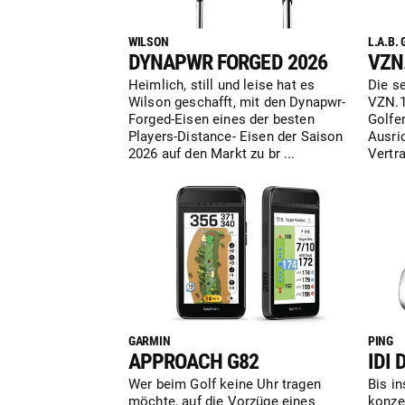
WILSON
L.A.B.
DYNAPWR FORGED 2026
VZN
Heimlich, still und leise hat es
Die s
Wilson geschafft, mit den Dynapwr-
VZN.1
Forged-Eisen eines der besten
Golfe
Players-Distance- Eisen der Saison
Ausri
2026 auf den Markt zu br ...
Vertra
GARMIN
PING
APPROACH G82
IDI 
Wer beim Golf keine Uhr tragen
Bis i
möchte, auf die Vorzüge eines
konzen