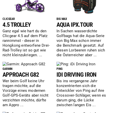
CLICGEAR
BIG MAX
4.5 TROLLEY
AQUA IPX.TOUR
Ganz egal wie hart du den
In Sachen wasserdichte
Clicgear 4.5 auf dem Platz
Golfbags hat die Aqua-Serie
rannimmst - dieser in
von Big Max schon immer
Hongkong entworfene Drei-
die Benchmark gesetzt. Auf
Rad-Trolley ist so gut wie
diesen Lorbeeren ruhen sich
nicht kleinzukriegen. ...
die Österreicher aber ...
GARMIN
PING
APPROACH G82
IDI DRIVING IRON
Wer beim Golf keine Uhr
Bis ins vergangene Jahr
tragen möchte, auf die
konzentrierten sich die
Vorzüge eines modernen
Entwickler von Ping auf ihre
Golf-GPS-Geräts aber nicht
Crossover-Schläger, wenn es
verzichten möchte, dürfte
darum ging, die Lücke
am Appro ...
zwischen langen Eis ...