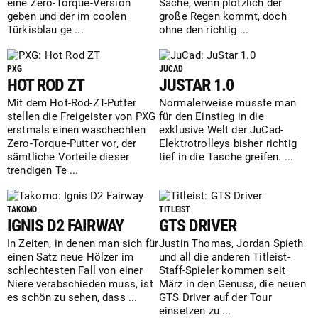
eine Zero-Torque-Version
Sache, wenn plötzlich der
geben und der im coolen
große Regen kommt, doch
Türkisblau ge ...
ohne den richtig ...
PXG
JUCAD
HOT ROD ZT
JUSTAR 1.0
Mit dem Hot-Rod-ZT-Putter
Normalerweise musste man
stellen die Freigeister von PXG
für den Einstieg in die
erstmals einen waschechten
exklusive Welt der JuCad-
Zero-Torque-Putter vor, der
Elektrotrolleys bisher richtig
sämtliche Vorteile dieser
tief in die Tasche greifen. ...
trendigen Te ...
TAKOMO
TITLEIST
IGNIS D2 FAIRWAY
GTS DRIVER
In Zeiten, in denen man sich für
Justin Thomas, Jordan Spieth
einen Satz neue Hölzer im
und all die anderen Titleist-
schlechtesten Fall von einer
Staff-Spieler kommen seit
Niere verabschieden muss, ist
März in den Genuss, die neuen
es schön zu sehen, dass ...
GTS Driver auf der Tour
einsetzen zu ...