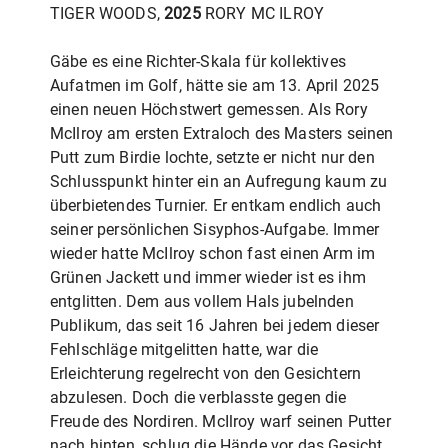
TIGER WOODS,
2025
RORY MC ILROY
Gäbe es eine Richter-Skala für kollektives
Aufatmen im Golf, hätte sie am 13. April 2025
einen neuen Höchstwert gemessen. Als Rory
McIlroy am ersten Extraloch des Masters seinen
Putt zum Birdie lochte, setzte er nicht nur den
Schlusspunkt hinter ein an Aufregung kaum zu
überbietendes Turnier. Er entkam endlich auch
seiner persönlichen Sisyphos-Aufgabe. Immer
wieder hatte McIlroy schon fast einen Arm im
Grünen Jackett und immer wieder ist es ihm
entglitten. Dem aus vollem Hals jubelnden
Publikum, das seit 16 Jahren bei jedem dieser
Fehlschläge mitgelitten hatte, war die
Erleichterung regelrecht von den Gesichtern
abzulesen. Doch die verblasste gegen die
Freude des Nordiren. McIlroy warf seinen Putter
nach hinten, schlug die Hände vor das Gesicht,