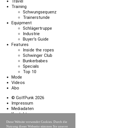
Travel
Training
Schwungsequenz
Trainerstunde
Equipment
Schlägertruppe
Industrie
Buyer's Guide
Features
Inside the ropes
Schwinger Club
Bunkerbabes
Specials
Top 10
Mode
Videos
Abo
© GolfPunk
2026
Impressum
Mediadaten
Kontakt
Abonnement widerrufen
Diese Website verwendet Cookies. Durch die
Datenschutzerklärung
Nutzung dieser Webseite stimmen Sie unserer