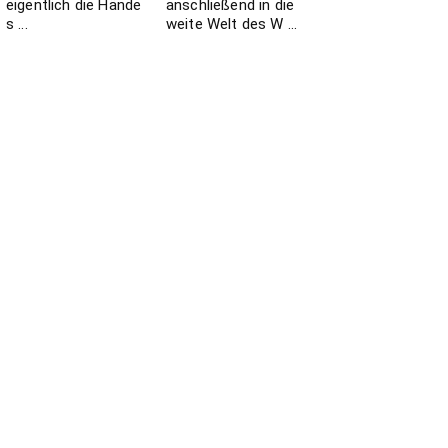
eigentlich die Hände
anschließend in die
s ...
weite Welt des W ...