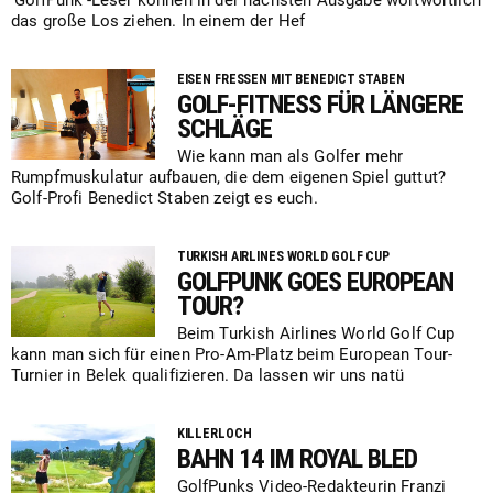
'GolfPunk'-Leser können in der nächsten Ausgabe wortwörtlich
das große Los ziehen. In einem der Hef
EISEN FRESSEN MIT BENEDICT STABEN
GOLF-FITNESS FÜR LÄNGERE
SCHLÄGE
Wie kann man als Golfer mehr
Rumpfmuskulatur aufbauen, die dem eigenen Spiel guttut?
Golf-Profi Benedict Staben zeigt es euch.
TURKISH AIRLINES WORLD GOLF CUP
GOLFPUNK GOES EUROPEAN
TOUR?
Beim Turkish Airlines World Golf Cup
kann man sich für einen Pro-Am-Platz beim European Tour-
Turnier in Belek qualifizieren. Da lassen wir uns natü
KILLERLOCH
BAHN 14 IM ROYAL BLED
GolfPunks Video-Redakteurin Franzi