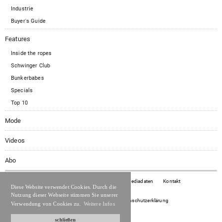
Industrie
Buyer's Guide
Features
Inside the ropes
Schwinger Club
Bunkerbabes
Specials
Top 10
Mode
Videos
Abo
© GolfPunk
2026
Impressum
Mediadaten
Kontakt
Diese Website verwendet Cookies. Durch die
Nutzung dieser Webseite stimmen Sie unserer
Abonnement widerrufen
Datenschutzerklärung
Verwendung von Cookies zu.
Weitere Infos
schließen