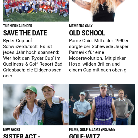
TURNIERKALENDER
MEMBERS ONLY
SAVE THE DATE
OLD SCHOOL
Ryder Cup auf
Parne-Chic: Mitte der 1990er
Schwiizerdütsch: Es ist
sorgte der Schewede Jesper
jedes Jahr hoch spannend:
Parnevik für eine
Wer holt den 'Ryder Cup' im
Moderevolution. Mit pinker
Quellness & Golf Resort Bad
Hose, wilden Brillen und
Griesbach: die Eidgenossen
einem Cap mit nach oben g
oder ...
...
NEW FACES
FILME, GOLF & JAMS (FIGJAM)
SISTER ACT -
GOLF-WITZ