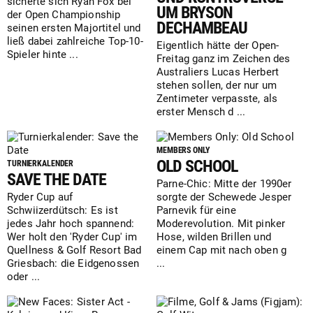
sicherte sich Ryan Fox bei
UM BRYSON
der Open Championship
DECHAMBEAU
seinen ersten Majortitel und
ließ dabei zahlreiche Top-10-
Eigentlich hätte der Open-
Spieler hinte ...
Freitag ganz im Zeichen des
Australiers Lucas Herbert
stehen sollen, der nur um
Zentimeter verpasste, als
erster Mensch d ...
MEMBERS ONLY
OLD SCHOOL
TURNIERKALENDER
SAVE THE DATE
Parne-Chic: Mitte der 1990er
Ryder Cup auf
sorgte der Schewede Jesper
Schwiizerdütsch: Es ist
Parnevik für eine
jedes Jahr hoch spannend:
Moderevolution. Mit pinker
Wer holt den 'Ryder Cup' im
Hose, wilden Brillen und
Quellness & Golf Resort Bad
einem Cap mit nach oben g
Griesbach: die Eidgenossen
...
oder ...