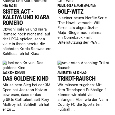
NEW FACES
FILME, GOLF & JAMS (FIGJAM)
SISTER ACT -
GOLF-WITZ
KALEIYA UND KIARA
In seiner neuen Netflix-Serie
ROMERO
'The Hawk' versucht Will
Ferrell als abgestürzter
Obwohl Kaleiya und Kiara
Major-Sieger noch einmal
Romero noch nicht mal auf
ein Comeback - mit
der LPGA spielen, sehen
Unterstützung der PGA ...
viele in ihnen bereits die
nächsten Korda-Schwestern.
Schliesslich ist Kiara ...
JACKSON KOIVUN
AM ERSTEN ABSCHLAG
DAS GOLDENE KIND
TRIKOT-RAUSCH
Mit seinem Sieg bei der 3M
Wir müssen zugeben: Mit
Open hat Jackson Koivun
dem Trendsport Fußballgolf
bewiesen, dass er das
können wir nicht viel
größte Golftalent seit Rory
anfangen. Aber wie der Nairn
McIlroy ist. Schließlich hat
County FC die Sportarten
er zu ...
Fußball ...