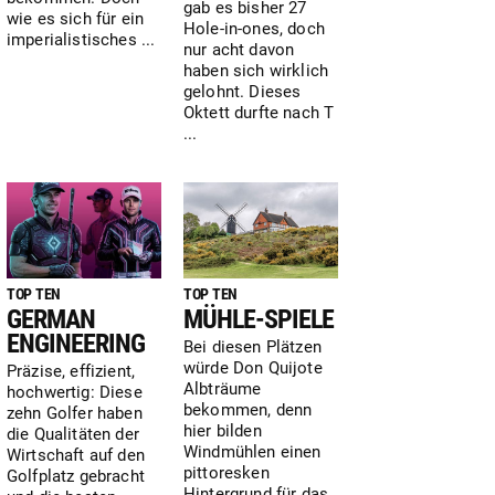
gab es bisher 27
wie es sich für ein
Hole-in-ones, doch
imperialistisches ...
nur acht davon
haben sich wirklich
gelohnt. Dieses
Oktett durfte nach T
...
TOP TEN
TOP TEN
GERMAN
MÜHLE-SPIELE
ENGINEERING
Bei diesen Plätzen
würde Don Quijote
Präzise, effizient,
Albträume
hochwertig: Diese
bekommen, denn
zehn Golfer haben
hier bilden
die Qualitäten der
Windmühlen einen
Wirtschaft auf den
pittoresken
Golfplatz gebracht
Hintergrund für das