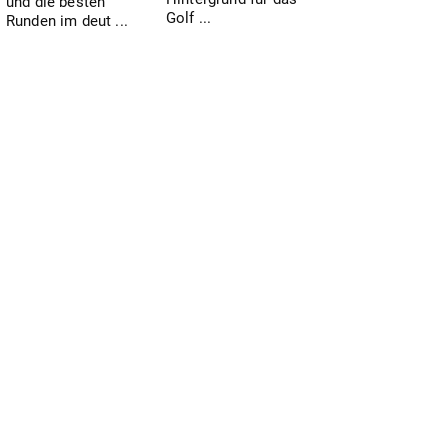
und die besten
Golf ...
Runden im deut ...