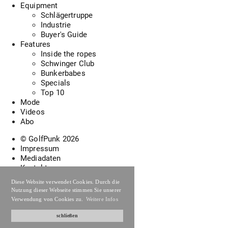
Equipment
Schlägertruppe
Industrie
Buyer's Guide
Features
Inside the ropes
Schwinger Club
Bunkerbabes
Specials
Top 10
Mode
Videos
Abo
© GolfPunk
2026
Impressum
Mediadaten
Kontakt
Abonnement widerrufen
Diese Website verwendet Cookies. Durch die
Datenschutzerklärung
Nutzung dieser Webseite stimmen Sie unserer
Verwendung von Cookies zu.
Weitere Infos
schließen