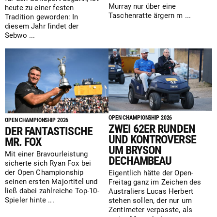
Murray nur über eine
heute zu einer festen
Taschenratte ärgern m ...
Tradition geworden: In
diesem Jahr findet der
Sebwo ...
OPEN CHAMPIONSHIP 2026
OPEN CHAMPIONSHIP 2026
ZWEI 62ER RUNDEN
DER FANTASTISCHE
UND KONTROVERSE
MR. FOX
UM BRYSON
Mit einer Bravourleistung
DECHAMBEAU
sicherte sich Ryan Fox bei
der Open Championship
Eigentlich hätte der Open-
seinen ersten Majortitel und
Freitag ganz im Zeichen des
ließ dabei zahlreiche Top-10-
Australiers Lucas Herbert
Spieler hinte ...
stehen sollen, der nur um
Zentimeter verpasste, als