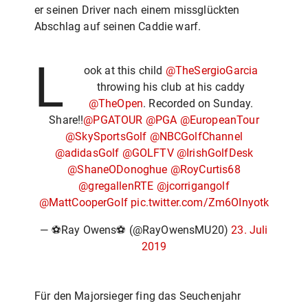
er seinen Driver nach einem missglückten
Abschlag auf seinen Caddie warf.
L
ook at this child
@TheSergioGarcia
throwing his club at his caddy
@TheOpen
. Recorded on Sunday.
Share!!
@PGATOUR
@PGA
@EuropeanTour
@SkySportsGolf
@NBCGolfChannel
@adidasGolf
@GOLFTV
@IrishGolfDesk
@ShaneODonoghue
@RoyCurtis68
@gregallenRTE
@jcorrigangolf
@MattCooperGolf
pic.twitter.com/Zm6OInyotk
— ⚽Ray Owens⚽ (@RayOwensMU20)
23. Juli
2019
Für den Majorsieger fing das Seuchenjahr