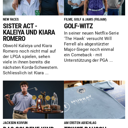
NEW FACES
FILME, GOLF & JAMS (FIGJAM)
SISTER ACT -
GOLF-WITZ
KALEIYA UND KIARA
In seiner neuen Netflix-Serie
ROMERO
'The Hawk' versucht Will
Ferrell als abgestürzter
Obwohl Kaleiya und Kiara
Major-Sieger noch einmal
Romero noch nicht mal auf
ein Comeback - mit
der LPGA spielen, sehen
Unterstützung der PGA ...
viele in ihnen bereits die
nächsten Korda-Schwestern.
Schliesslich ist Kiara ...
JACKSON KOIVUN
AM ERSTEN ABSCHLAG