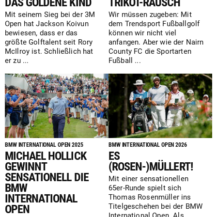
DAS GOLDENE KIND
TRIKOT-RAUSCH
Mit seinem Sieg bei der 3M
Wir müssen zugeben: Mit
Open hat Jackson Koivun
dem Trendsport Fußballgolf
bewiesen, dass er das
können wir nicht viel
größte Golftalent seit Rory
anfangen. Aber wie der Nairn
McIlroy ist. Schließlich hat
County FC die Sportarten
er zu ...
Fußball ...
BMW INTERNATIONAL OPEN 2025
BMW INTERNATIONAL OPEN 2026
MICHAEL HOLLICK
ES
GEWINNT
(ROSEN-)MÜLLERT!
SENSATIONELL DIE
Mit einer sensationellen
BMW
65er-Runde spielt sich
INTERNATIONAL
Thomas Rosenmüller ins
Titelgeschehen bei der BMW
OPEN
International Open. Als