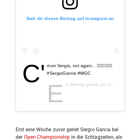
Sieh dir diesen Beitrag auf Instagram an
C'
mon Sergio, not again... 🤦🏻‍♂️🤦🏻‍♂️
#SergioGarcia #WGC
E
in Beitrag geteilt von
GOLF 60s
(@go
Erst eine Woche zuvor geriet Sergio Garcia bei
der
Open Championship
in die Schlagzeilen, als