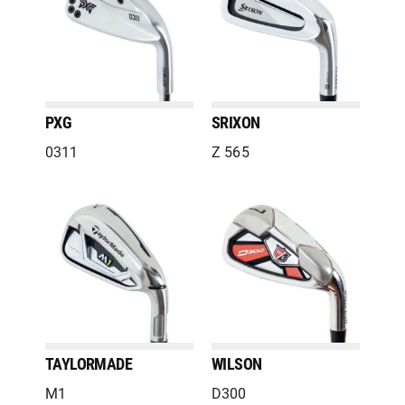
PXG
SRIXON
0311
Z 565
TAYLORMADE
WILSON
M1
D300